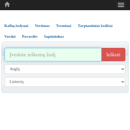
Toggl
..
..
..
navig
Kalbų žodynai
Vertimas
Terminai
Tarptautiniai žodžiai
Vardai
Pavardės
Sapnininkas
Ieškoti