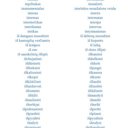
inpiltukas
instalinti
instrumentalas
intelekto nesužalotu veidu
interas
interis
internas
internatas
internečikas
interpa
interšumas
intervas
intikas
intymumistas
iš dangaus nusodinti
iš debesų nusodinti
iš kantuplių verčiantis
iš kepurės
iš lempos
iš lubų
iš oro
iš rūsio išlįsti
iš sauskelnių išlipti
išbaninti
išchujarinti
išdulkinti
išdūrinėti
išdurti
išfotkinti
išjungti
iškaliosinti
iškasena
iškepti
iškirsti
iškliūčinti
išlaužti
išlazdavoti
išliuobti
išlominti
išlūžinėti
išlūžti
išmaudyti
išmušinėti
išmušti
išnešėjai
išnešti
išpiderastinti
išpiešti
išpindėti
išplauti
išpyzdėti
išpyzdinti
išrašyti
išrodyti
išsiautuoti
išsibauduoti