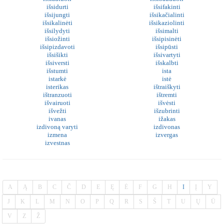
išsidurti
išsifakinti
išsijungti
išsikačialinti
išsikalinėti
išsikaziolinti
išsilydyti
išsimalti
išsiožinti
išsipisinėti
išsipizdavoti
išsipūsti
išsišikti
išsivartyti
išsiversti
išskalbti
išstumti
ista
istarkė
istė
isterikas
ištraiškyti
ištranzuoti
ištremti
išvairuoti
išvėsti
išvežti
išzubrinti
ivanas
ižakas
izdivoną varyti
izdivonas
izmena
izvergas
izvestnas
A
Ą
B
C
Č
D
E
Ę
Ė
F
G
H
I
Į
Y
J
K
L
M
N
O
P
Q
R
S
Š
T
U
Ų
Ū
V
Z
Ž