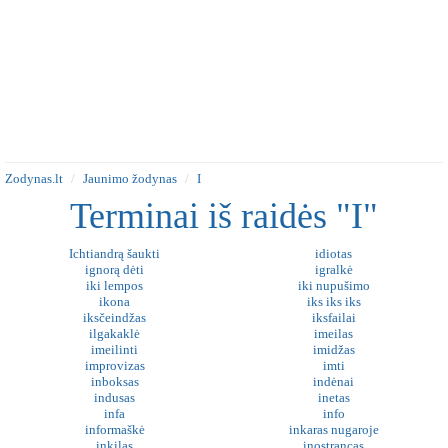
Zodynas.lt
Jaunimo žodynas
I
Terminai iš raidės "I"
Ichtiandrą šaukti
idiotas
ignorą dėti
igralkė
iki lempos
iki nupušimo
ikona
iks iks iks
iksčeindžas
iksfailai
ilgakaklė
imeilas
imeilinti
imidžas
improvizas
imti
inboksas
indėnai
indusas
inetas
infa
info
informaškė
inkaras nugaroje
inkilas
inostrancas