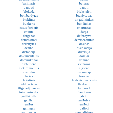
barimasis
batyras
bauboti
baubti
blokada
blykstelėti
bombardyras
braižytuvas
braklinti
brigadininkas
bunkeris
bunčiukas
casus foederis
chorunžas
chunta
darga
darganas
defenzyva
demaskuoti
demisezoninis
dezertyras
dešinas
dešinė
dislokacija
distancija
diversija
dokumentalus
domiai
dominikonai
domino
drebutiena
ekipažas
elektromobilis
elgsena
epizodas
evakuacija
faršas
fasonas
fašistinis
feldceichmeisteris
feldmaršalas
flankuoti
fligeladjutantas
formuotė
fotonuotrauka
frantireras
gailiaširdis
gaivinti
gaižiai
gaižulys
gaižus
gaižėti
galingas
galioti
garnizonas
generalisimas