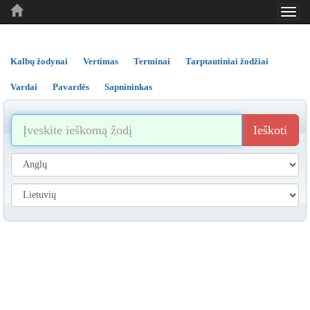
Toggl
..
..
..
navig
Kalbų žodynai
Vertimas
Terminai
Tarptautiniai žodžiai
Vardai
Pavardės
Sapnininkas
Ieškoti