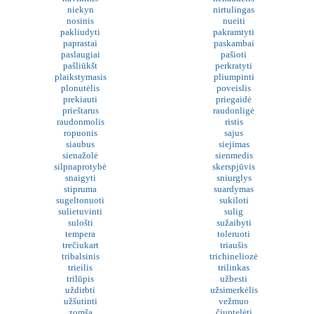
niekyn
nirtulingas
nosinis
nueiti
pakliudyti
pakramtyti
paprastai
paskambai
paslaugiai
pašioti
pašliūkšt
perkratyti
plaikstymasis
pliumpinti
plonutėlis
poveislis
prekiauti
priegaidė
prieštarus
raudonligė
raudonmolis
ristis
ropuonis
sajus
siaubus
siejimas
sienažolė
sienmedis
silpnaprotybė
skerspjūvis
snaigyti
sniurglys
stipruma
suardymas
sugeltonuoti
sukiloti
sulietuvinti
sulig
sulošti
sužaibyti
tempera
toleruoti
trečiukart
triaušis
tribalsinis
trichineliozė
trieilis
trilinkas
trilūpis
užbesti
uždirbti
užsimerkėlis
užšutinti
vežmuo
zomša
čiuptelėti