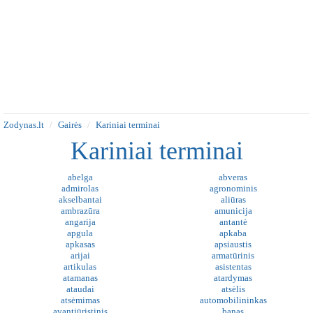
Zodynas.lt
Gairės
Kariniai terminai
Kariniai terminai
abelga
abveras
admirolas
agronominis
akselbantai
aliūras
ambrazūra
amunicija
angarija
antantė
apgula
apkaba
apkasas
apsiaustis
arijai
armatūrinis
artikulas
asistentas
atamanas
atardymas
ataudai
atsėlis
atsėmimas
automobilininkas
avantiūristinis
banas