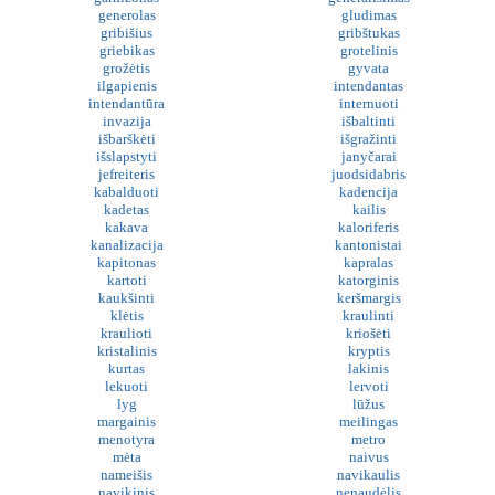
generolas
gludimas
gribišius
gribštukas
griebikas
grotelinis
grožėtis
gyvata
ilgapienis
intendantas
intendantūra
internuoti
invazija
išbaltinti
išbarškėti
išgražinti
išslapstyti
janyčarai
jefreiteris
juodsidabris
kabalduoti
kadencija
kadetas
kailis
kakava
kaloriferis
kanalizacija
kantonistai
kapitonas
kapralas
kartoti
katorginis
kaukšinti
keršmargis
klėtis
kraulinti
kraulioti
kriošėti
kristalinis
kryptis
kurtas
lakinis
lekuoti
lervoti
lyg
lūžus
margainis
meilingas
menotyra
metro
mėta
naivus
nameišis
navikaulis
navikinis
nenaudėlis