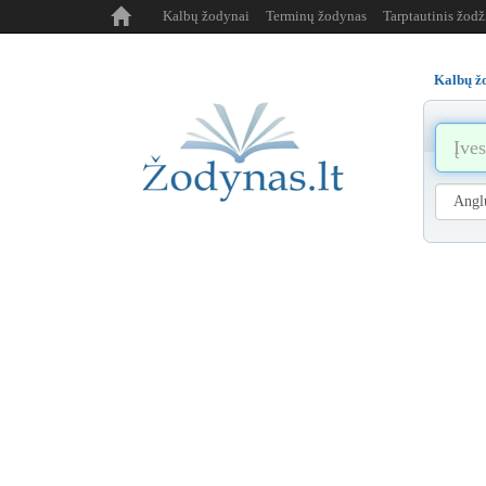
Kalbų žodynai
Terminų žodynas
Tarptautinis žod
Kalbų ž