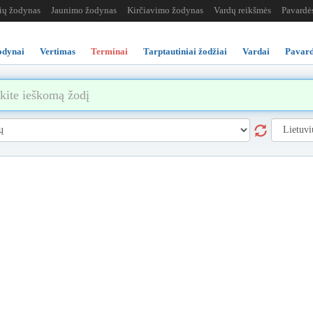
žių žodynas
Jaunimo žodynas
Kirčiavimo žodynas
Vardų reikšmės
Pavardė
odynai
Vertimas
Terminai
Tarptautiniai žodžiai
Vardai
Pavard