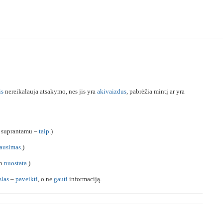
is
nereikalauja atsakymo, nes jis yra
akivaizdus
, pabrėžia mintį ar yra
suprantamu –
taip
.)
ausimas
.)
mo
nuostata
.)
slas
–
paveikti
, o ne
gauti
informaciją.