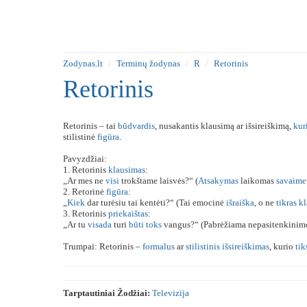
Zodynas.lt
Terminų žodynas
R
Retorinis
Retorinis
Retorinis – tai
būdvardis
, nusakantis klausimą ar išsireiškimą,
kur
stilistinė
figūra
.
Pavyzdžiai:
1. Retorinis
klausimas
:
„Ar mes ne
visi
trokštame laisvės?“ (
Atsakymas
laikomas
savaime
2. Retorinė
figūra
:
„
Kiek
dar turėsiu tai kentėti?“ (Tai emocinė
išraiška
, o ne
tikras
kl
3. Retorinis
priekaištas
:
„Ar tu
visada
turi
būti
toks
vangus?“ (Pabrėžiama nepasitenkini
Trumpai: Retorinis –
formalus
ar
stilistinis
išsireiškimas
, kurio
tik
Tarptautiniai Žodžiai:
Televizija