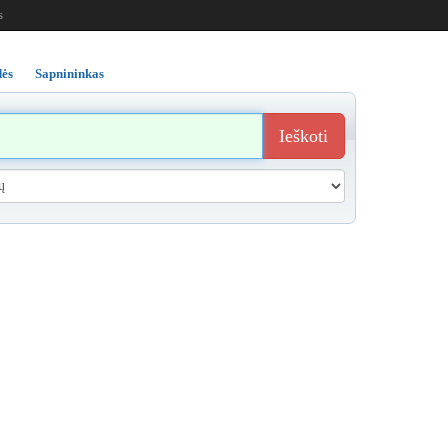
s
ės
Sapnininkas
Ieškoti