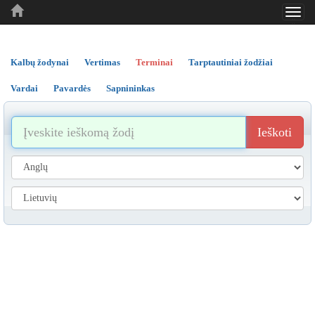
Toggl
..
..
..
navig
Kalbų žodynai
Vertimas
Terminai
Tarptautiniai žodžiai
Vardai
Pavardės
Sapnininkas
Ieškoti