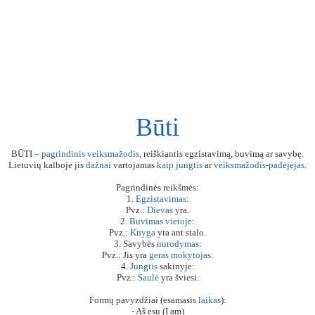
Būti
BŪTI –
pagrindinis
veiksmažodis
, reiškiantis egzistavimą, buvimą ar savybę.
Lietuvių kalboje jis
dažnai
vartojamas
kaip
jungtis
ar
veiksmažodis
-
padėjėjas
.
Pagrindinės reikšmės:
1.
Egzistavimas
:
Pvz.:
Dievas
yra.
2.
Buvimas
vietoje
:
Pvz.:
Knyga
yra ant stalo.
3. Savybės
nurodymas
:
Pvz.: Jis yra
geras
mokytojas
.
4.
Jungtis
sakinyje:
Pvz.:
Saulė
yra šviesi.
Formų pavyzdžiai (esamasis
laikas
):
- Aš esu (I am)