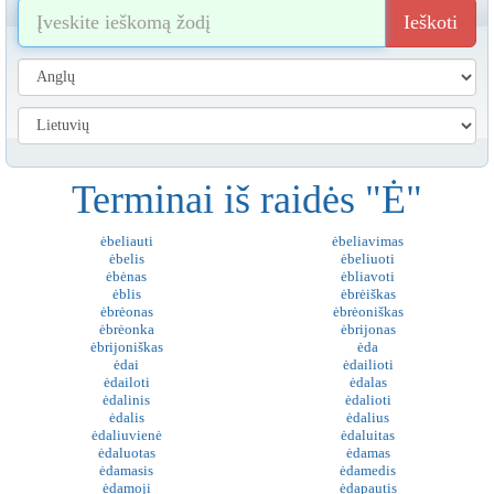
Ieškoti
Terminai iš raidės "Ė"
ėbeliauti
ėbeliavimas
ėbelis
ėbeliuoti
ėbėnas
ėbliavoti
ėblis
ėbrėiškas
ėbrėonas
ėbrėoniškas
ėbrėonka
ėbrijonas
ėbrijoniškas
ėda
ėdai
ėdailioti
ėdailoti
ėdalas
ėdalinis
ėdalioti
ėdalis
ėdalius
ėdaliuvienė
ėdaluitas
ėdaluotas
ėdamas
ėdamasis
ėdamedis
ėdamoji
ėdapautis