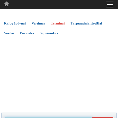
Toggl
..
..
..
navig
Kalbų žodynai
Vertimas
Terminai
Tarptautiniai žodžiai
Vardai
Pavardės
Sapnininkas