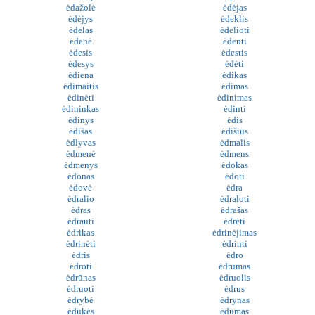
ėdažolė
ėdėjas
ėdėjys
ėdeklis
ėdelas
ėdelioti
ėdenė
ėdenti
ėdesis
ėdestis
ėdesys
ėdėti
ėdiena
ėdikas
ėdimaitis
ėdimas
ėdinėti
ėdinimas
ėdininkas
ėdinti
ėdinys
ėdis
ėdišas
ėdišius
ėdlyvas
ėdmalis
ėdmenė
ėdmens
ėdmenys
ėdokas
ėdonas
ėdoti
ėdovė
ėdra
ėdralio
ėdraloti
ėdras
ėdrašas
ėdrauti
ėdrėti
ėdrikas
ėdrinėjimas
ėdrinėti
ėdrinti
ėdris
ėdro
ėdroti
ėdrumas
ėdrūnas
ėdruolis
ėdruoti
ėdrus
ėdrybė
ėdrynas
ėdukės
ėdumas