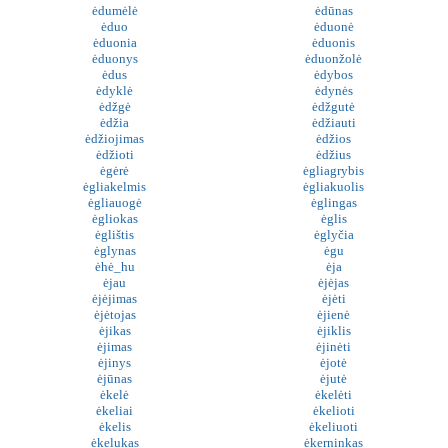
ėdumėlė
ėdūnas
ėduo
ėduonė
ėduonia
ėduonis
ėduonys
ėduonžolė
ėdus
ėdybos
ėdyklė
ėdynės
ėdžgė
ėdžgutė
ėdžia
ėdžiauti
ėdžiojimas
ėdžios
ėdžioti
ėdžius
ėgėrė
ėgliagrybis
ėgliakelmis
ėgliakuolis
ėgliauogė
ėglingas
ėgliokas
ėglis
ėglištis
ėglyčia
ėglynas
ėgu
ėhė_hu
ėja
ėjau
ėjėjas
ėjėjimas
ėjėti
ėjėtojas
ėjienė
ėjikas
ėjiklis
ėjimas
ėjinėti
ėjinys
ėjotė
ėjūnas
ėjutė
ėkelė
ėkelėti
ėkeliai
ėkelioti
ėkelis
ėkeliuoti
ėkelukas
ėkerninkas