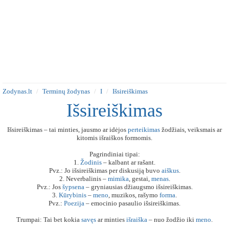
Zodynas.lt
Terminų žodynas
I
Išsireiškimas
Išsireiškimas
Išsireiškimas – tai minties, jausmo ar idėjos
perteikimas
žodžiais, veiksmais ar
kitomis išraiškos formomis.
Pagrindiniai tipai:
1.
Žodinis
– kalbant ar rašant.
Pvz.: Jo išsireiškimas per diskusiją buvo
aiškus
.
2. Neverbalinis –
mimika
, gestai,
menas
.
Pvz.: Jos
šypsena
– gryniausias džiaugsmo išsireiškimas.
3.
Kūrybinis
–
meno
, muzikos, rašymo
forma
.
Pvz.:
Poezija
– emocinio pasaulio išsireiškimas.
Trumpai: Tai bet kokia
savęs
ar minties
išraiška
– nuo žodžio iki
meno
.