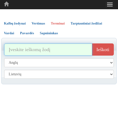
Toggl
..
..
..
navig
Kalbų žodynai
Vertimas
Terminai
Tarptautiniai žodžiai
Vardai
Pavardės
Sapnininkas
Ieškoti