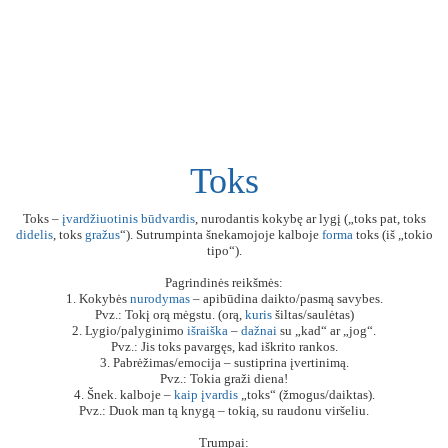
Toks
Toks –
įvardžiuotinis
būdvardis
, nurodantis kokybę ar lygį („toks pat, toks
didelis
, toks
gražus
“). Sutrumpinta šnekamojoje kalboje
forma
toks (iš „tokio
tipo“).
Pagrindinės reikšmės:
1. Kokybės
nurodymas
– apibūdina daikto/pasmą savybes.
Pvz.: Tokį orą mėgstu. (orą,
kuris
šiltas/saulėtas)
2. Lygio/palyginimo
išraiška
–
dažnai
su „kad“ ar „jog“.
Pvz.: Jis toks pavargęs, kad iškrito rankos.
3. Pabrėžimas/emocija – sustiprina įvertinimą.
Pvz.: Tokia graži diena!
4. Šnek. kalboje –
kaip
įvardis
„toks“ (žmogus/daiktas).
Pvz.: Duok man tą knygą – tokią, su raudonu viršeliu.
Trumpai: