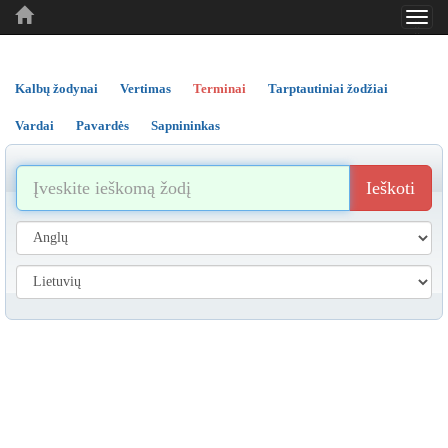
Toggl
..
..
..
navig
Kalbų žodynai
Vertimas
Terminai
Tarptautiniai žodžiai
Vardai
Pavardės
Sapnininkas
Ieškoti