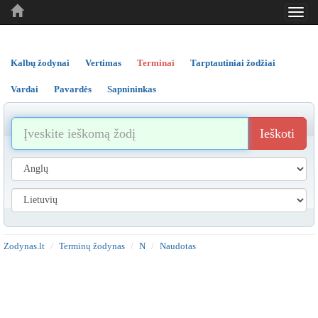
Toggl
..
..
..
navig
Kalbų žodynai
Vertimas
Terminai
Tarptautiniai žodžiai
Vardai
Pavardės
Sapnininkas
Ieškoti
Zodynas.lt
Terminų žodynas
N
Naudotas