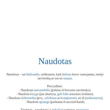
Naudotas
Naudotas – tai
būdvardis
, reiškiantis, kad
daiktas
buvo vartojamas, turėjo
savininką ar yra ne
naujas
.
Pavyzdžiai:
- Naudotas
automobilis
(pirktas iš buvusio savininko).
- Naudota
knyga
(jau skaityta,
gali
būti
senesnio leidimo).
- Naudota
elektronika
(pvz.,
telefonas
ar
kompiuteris
, ne iš
parduotuvės
).
- Naudota
apranga
(perkama iš second-hand).
Trumpai: „naudotas“ =
anksčiau
vartotas, ne
naujas
.