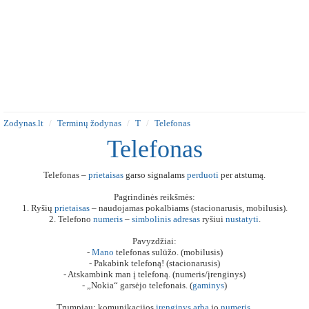
Zodynas.lt
Terminų žodynas
T
Telefonas
Telefonas
Telefonas –
prietaisas
garso signalams
perduoti
per atstumą.
Pagrindinės reikšmės:
1. Ryšių
prietaisas
– naudojamas pokalbiams (stacionarusis, mobilusis).
2. Telefono
numeris
–
simbolinis
adresas
ryšiui
nustatyti
.
Pavyzdžiai:
-
Mano
telefonas sulūžo. (mobilusis)
- Pakabink telefoną! (stacionarusis)
- Atskambink man į telefoną. (numeris/įrenginys)
- „Nokia“ garsėjo telefonais. (
gaminys
)
Trumpiau: komunikacijos
įrenginys
arba
jo
numeris
.