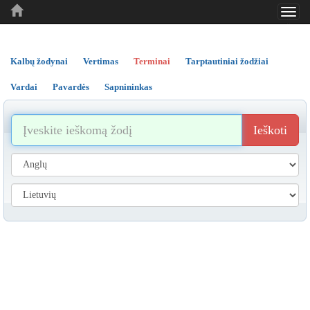
Toggl
..
..
..
navig
Kalbų žodynai
Vertimas
Terminai
Tarptautiniai žodžiai
Vardai
Pavardės
Sapnininkas
Ieškoti