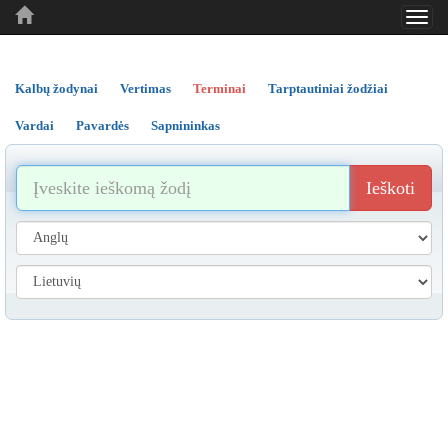
Toggl
..
..
..
navig
Kalbų žodynai
Vertimas
Terminai
Tarptautiniai žodžiai
Vardai
Pavardės
Sapnininkas
Ieškoti