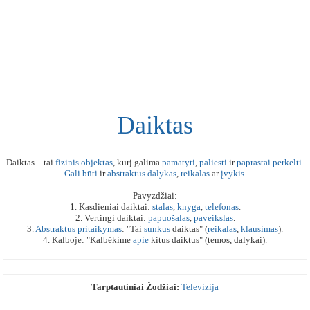
Daiktas
Daiktas – tai
fizinis
objektas
, kurį galima
pamatyti
,
paliesti
ir
paprastai
perkelti
.
Gali
būti
ir
abstraktus
dalykas
,
reikalas
ar
įvykis
.
Pavyzdžiai:
1. Kasdieniai daiktai:
stalas
,
knyga
,
telefonas
.
2. Vertingi daiktai:
papuošalas
,
paveikslas
.
3.
Abstraktus
pritaikymas
: "Tai
sunkus
daiktas" (
reikalas
,
klausimas
).
4. Kalboje: "Kalbėkime
apie
kitus daiktus" (temos, dalykai).
Tarptautiniai Žodžiai:
Televizija