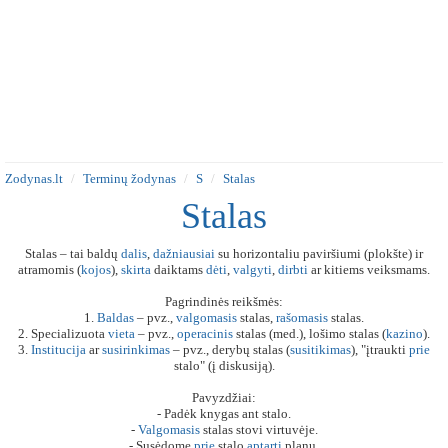
Zodynas.lt
Terminų žodynas
S
Stalas
Stalas
Stalas – tai baldų
dalis
,
dažniausiai
su horizontaliu paviršiumi (plokšte) ir
atramomis (
kojos
),
skirta
daiktams
dėti
,
valgyti
,
dirbti
ar kitiems veiksmams.
Pagrindinės reikšmės:
1.
Baldas
– pvz.,
valgomasis
stalas,
rašomasis
stalas.
2. Specializuota
vieta
– pvz.,
operacinis
stalas (med.), lošimo stalas (
kazino
).
3.
Institucija
ar
susirinkimas
– pvz., derybų stalas (
susitikimas
), "įtraukti
prie
stalo" (į diskusiją).
Pavyzdžiai:
- Padėk knygas ant stalo.
-
Valgomasis
stalas stovi virtuvėje.
- Susėdome
prie
stalo
aptarti
planų.