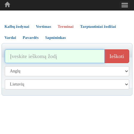
Toggl
..
..
..
navig
Kalbų žodynai
Vertimas
Terminai
Tarptautiniai žodžiai
Vardai
Pavardės
Sapnininkas
Ieškoti