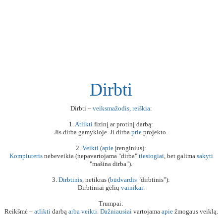
Dirbti
Dirbti –
veiksmažodis
,
reiškia
:
1.
Atlikti
fizinį ar protinį darbą:
Jis dirba gamykloje. Ji dirba
prie
projekto.
2.
Veikti
(
apie
įrenginius):
Kompiuteris
nebeveikia (nepavartojama "dirba"
tiesiogiai
, bet galima
sakyti
"mašina dirba").
3.
Dirbtinis
, netikras (
būdvardis
"dirbtinis"):
Dirbtiniai gėlių
vainikai
.
Trumpai:
Reikšmė –
atlikti
darbą
arba
veikti
.
Dažniausiai
vartojama
apie
žmogaus veiklą.