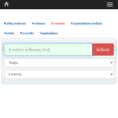
Toggl
..
..
..
navig
Kalbų žodynai
Vertimas
Terminai
Tarptautiniai žodžiai
Vardai
Pavardės
Sapnininkas
Ieškoti