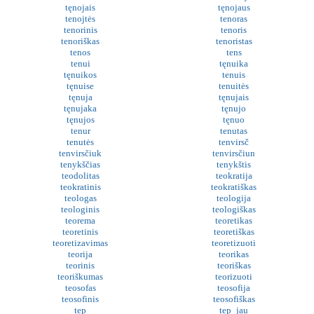
tęnojais
tęnojaus
tenojtės
tenoras
tenorinis
tenoris
tenoriškas
tenoristas
tenos
tens
tenui
tęnuika
tęnuikos
tenuis
tęnuise
tenuitės
tęnuja
tęnujais
tęnujaka
tęnujo
tęnujos
tęnuo
tenur
tenutas
tenutės
tenvirsč
tenvirsčiuk
tenvirsčiun
tenykščias
tenykštis
teodolitas
teokratija
teokratinis
teokratiškas
teologas
teologija
teologinis
teologiškas
teorema
teoretikas
teoretinis
teoretiškas
teoretizavimas
teoretizuoti
teorija
teorikas
teorinis
teoriškas
teoriškumas
teorizuoti
teosofas
teosofija
teosofinis
teosofiškas
tep
tep_jau