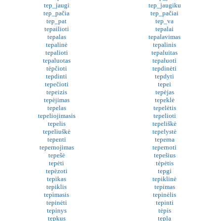
tep_jaugi
tep_jaugiku
tep_pačia
tep_pačiai
tep_pat
tep_va
tepailioti
tepalai
tepalas
tepalavimas
tepalinė
tepalinis
tepalioti
tepaluitas
tepaluotas
tepaluoti
tėpčioti
tepdinėti
tepdinti
tepdyti
tepečioti
tepei
tepeizis
tepėjas
tepėjimas
tepeklė
tepelas
tepelėtis
tepeliojimasis
tepelioti
tepelis
tepeliškė
tepeliuškė
tepelystė
tepenti
teperna
tepernojimas
tepernoti
tepešė
tepešius
tepėti
tėpėtis
tepėzoti
tepgi
tepikas
tepiklinė
tepiklis
tepimas
tepimasis
tepinėlis
tepinėti
tepinti
tepinys
tėpis
tepkus
tepla