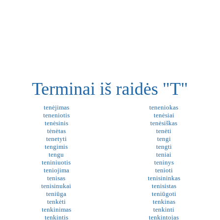
Terminai iš raidės "T"
tenėjimas
teneniokas
teneniotis
tenėsiai
tenėsinis
tenėsiškas
tėnėtas
tenėti
tenetyti
tengi
tengimis
tengti
tengu
teniai
teniniuotis
teninys
teniojima
tenioti
tenisas
tenisininkas
tenisinukai
tenisistas
teniūga
teniūgoti
tenkėti
tenkinas
tenkinimas
tenkinti
tenkintis
tenkintojas