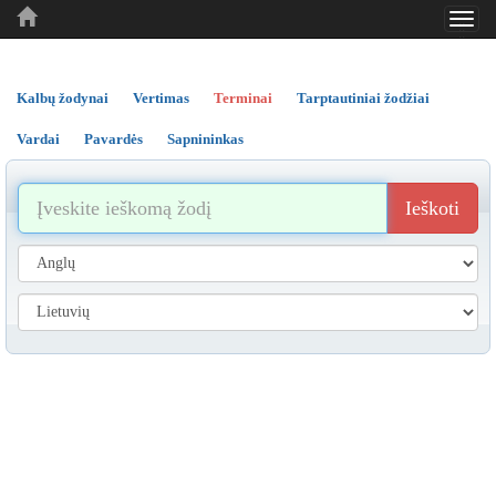
Toggl
..
..
..
navig
Kalbų žodynai
Vertimas
Terminai
Tarptautiniai žodžiai
Vardai
Pavardės
Sapnininkas
Ieškoti