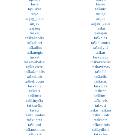
tasis
tašišė
tąsiukas
tašiūrė
tasja
tasjag
tasjag_patis
tasjan
tasjau
tasjau_patis
tasjaug
taška
taškai
taskajau
taškakablis
taškalas
taškalioti
taškaliuotis
taškalius
taškalynė
taškaregis
taškas
taskat
taskategi
taškavabaliai
taškavabalis
taškavietė
taškavimas
taškaženklis
taškėlė
taškelinis
taškelis
taškeliuotas
taškena
taškenti
taškėtas
taškėti
taškinė
taškinis
taškinti
taškinyčia
taškirvis
tašknešis
taškoti
tašku
tašku_taškais
taškuliuotas
taškuliuoti
taškuotas
taškuotė
taškuoti
taškuotinis
taškuotumas
taškydinti
taškyklė
taškylas