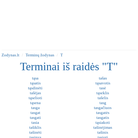
Zodynas.lt
Terminų žodynas
T
Terminai iš raidės "T"
tąsa
tašas
tąsatis
tąsavotis
tąsdinėti
tasė
tašėjas
tąseklis
tąselioti
tašelis
tąsena
tasg
tasga
tasgačiuos
tasgat
tasgatės
tasgati
tasgatis
tasia
tąsiakoti
tašiklis
tašinėjimas
tašinėti
tašinis
tąsinys
tąsioti