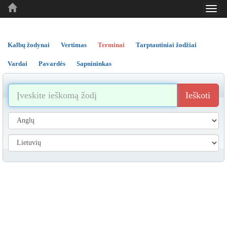
Toggl
..
..
..
navig
Kalbų žodynai
Vertimas
Terminai
Tarptautiniai žodžiai
Vardai
Pavardės
Sapnininkas
Ieškoti