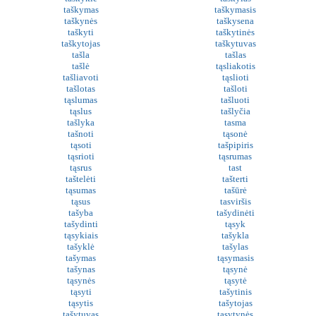
taškymas
taškymasis
taškynės
taškysena
taškyti
taškytinės
taškytojas
taškytuvas
tašla
tašlas
tašlė
tąsliakotis
tašliavoti
tąslioti
tašlotas
tašloti
tąslumas
tašluoti
tąslus
tašlyčia
tašlyka
tasma
tašnoti
tąsonė
tąsoti
tašpipiris
tąsrioti
tąsrumas
tąsrus
tast
taštelėti
tašterti
tąsumas
tašūrė
tąsus
tasviršis
tašyba
tašydinėti
tašydinti
tąsyk
tąsykiais
tašykla
tašyklė
tašylas
tašymas
tąsymasis
tašynas
tąsynė
tąsynės
tąsytė
tąsyti
tašytinis
tąsytis
tašytojas
tašytuvas
tąsytynės