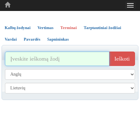
Toggl
..
..
..
navig
Kalbų žodynai
Vertimas
Terminai
Tarptautiniai žodžiai
Vardai
Pavardės
Sapnininkas
Ieškoti