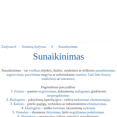
Zodynas.lt
Terminų žodynas
S
Sunaikinimas
Sunaikinimas
Sunaikinimas – tai
visiškas
objekto, daikto, struktūros ar reiškinio
panaikinimas
,
sugriovimas
,
pavertimas
negyvu ar nebetinkamu
naudoti
.
Gali
būti
fizinis
,
simbolinis
ar
sisteminis
.
Pagrindiniai pavyzdžiai:
1.
Fizinis
– pastato
nugriovimas
, dokumentų
sudegimas
, ginkluotės
susprogdinimas
.
2.
Biologinis
– piktybinių ląstelių (pvz., vėžio)
naikinimas
chemoterapija
.
3.
Karinis
– priešo pajėgų, technikos ar infrastruktūros
eliminavimas
.
4.
Ekologinis
– miško
kirtimas
, ekosistemų
nykimas
.
5.
Virtualus
– duomenų
ištrynimas
, failo
negrįžtamas
pašalinimas
.
6.
Abstraktus
– reputacijos, vilties, santykių sunaikinimas.