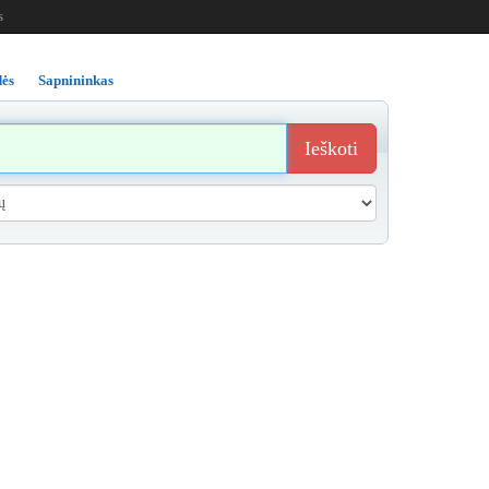
s
ės
Sapnininkas
Ieškoti