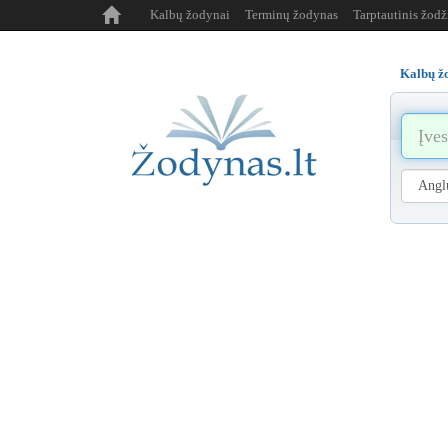
Kalbų žodynai
Terminų žodynas
Tarptautinis žod
Kalbų ž