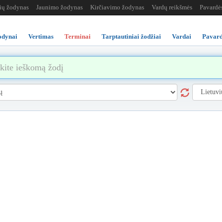
žių žodynas
Jaunimo žodynas
Kirčiavimo žodynas
Vardų reikšmės
Pavardė
odynai
Vertimas
Terminai
Tarptautiniai žodžiai
Vardai
Pavard