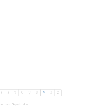
S
Š
T
U
Ų
Ū
V
Z
Ž
iavimas
Sapnininkas