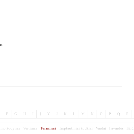
as.
F
G
H
I
Į
Y
J
K
L
M
N
O
P
Q
R
imo žodynas
Vertimas
Terminai
Tarptautiniai žodžiai
Vardai
Pavardės
Kirč