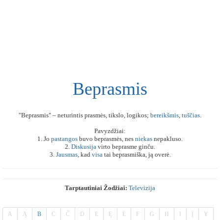
Beprasmis
"Beprasmis" – neturintis prasmės, tikslo, logikos;
bereikšmis
,
tuščias
.
Pavyzdžiai:
1. Jo
pastangos
buvo beprasmės, nes
niekas
nepakluso.
2.
Diskusija
virto beprasme ginču.
3.
Jausmas
, kad
visa
tai beprasmiška, ją overė.
Tarptautiniai Žodžiai:
Televizija
A
Ą
B
C
Č
D
E
Ę
Ė
F
G
H
I
Į
Y