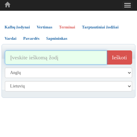
Toggl
..
..
..
navig
Kalbų žodynai
Vertimas
Terminai
Tarptautiniai žodžiai
Vardai
Pavardės
Sapnininkas
Ieškoti