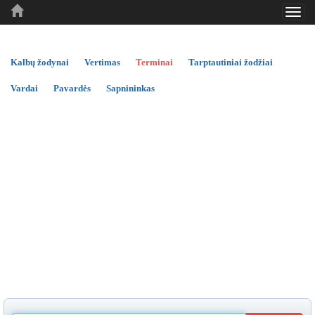
Toggl
..
..
..
navig
Kalbų žodynai
Vertimas
Terminai
Tarptautiniai žodžiai
Vardai
Pavardės
Sapnininkas