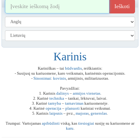
Ieškoti
Karinis
Kariniškas – tai
būdvardis
, reiškiantis:
- Susijusį su kariuomene, karo veiksmais, karinėmis operacijomis.
-
Sinonimai
:
kovinis
, armijinis, militarizuotas.
Pavyzdžiai:
1. Karinis
dalinys
–
armijos
vienetas
.
2. Karinė
technika
– tankai, lėktuvai, laivai.
3. Karinė
tarnyba
–
tarnavimas
kariuomenėje.
4. Karinė
operacija
–
planuoti
kariniai veiksmai.
5. Karinis
laipsnis
– pvz.,
majoras
,
generolas
.
Trumpai: Vartojamas
apibūdinti
viską, kas
tiesiogiai
susiję su kariuomene ar
karu
.