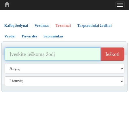
Toggl
..
..
..
navig
Kalbų žodynai
Vertimas
Terminai
Tarptautiniai žodžiai
Vardai
Pavardės
Sapnininkas
Ieškoti