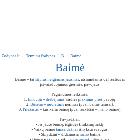
Zodynas.lt
Terminų žodynas
B
Baimė
Baimė
Baimė – tai
stiprus
neigiamas
jausmas
, atsirandantis dėl realios ar
įsivaizduojamos grėsmės, pavojaus.
Pagrindinės reikšmės:
1.
Emocija
–
drebėjimas
, širdies
plakimas
prieš
pavojų.
2.
Būsena
–
nuolatinis
nerimas (pvz., baimė tamsai).
3.
Priežastis
– kas kelia baimę (pvz., aukščiai –
mano
baimė).
Pavyzdžiai:
- Jis jautė baimę, išgirdęs triukšmą naktį.
- Vaikų baimė
tamsa
dažnai
išnyksta suaugus.
- Skrydžiai – didžiausia
mano
baimė.
- Baimė už
savo
ateitį
verčia
manyti
blogiausią.