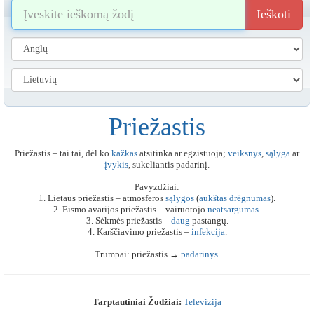
Ieškoti
Priežastis
Priežastis – tai tai, dėl ko
kažkas
atsitinka ar egzistuoja;
veiksnys
,
sąlyga
ar
įvykis
, sukeliantis padarinį.
Pavyzdžiai:
1. Lietaus priežastis – atmosferos
sąlygos
(
aukštas
drėgnumas
).
2. Eismo avarijos priežastis – vairuotojo
neatsargumas
.
3. Sėkmės priežastis –
daug
pastangų.
4. Karščiavimo priežastis –
infekcija
.
Trumpai: priežastis →
padarinys
.
Tarptautiniai Žodžiai:
Televizija