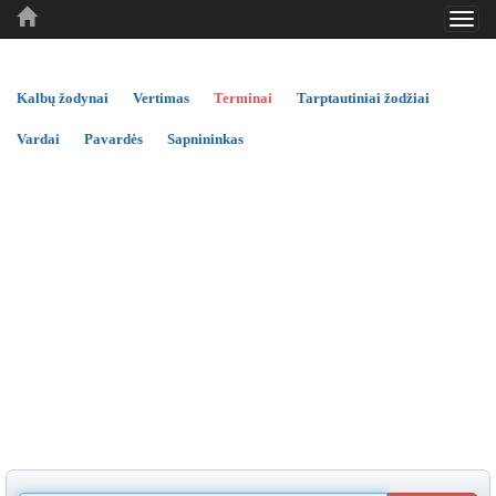
Toggl
..
..
..
navig
Kalbų žodynai
Vertimas
Terminai
Tarptautiniai žodžiai
Vardai
Pavardės
Sapnininkas