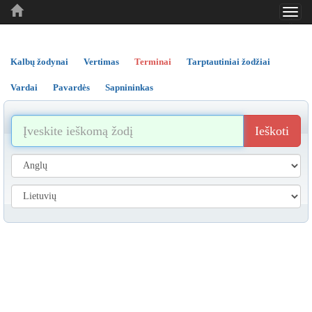
Toggl
..
..
..
navig
Kalbų žodynai
Vertimas
Terminai
Tarptautiniai žodžiai
Vardai
Pavardės
Sapnininkas
Ieškoti