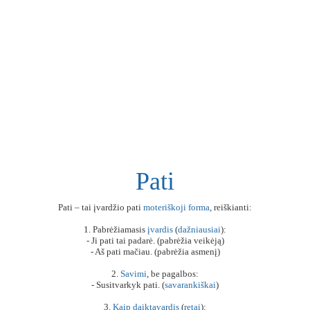
Pati
Pati – tai įvardžio pati
moteriškoji
forma
, reiškianti:
1. Pabrėžiamasis
įvardis
(
dažniausiai
):
- Ji pati tai padarė. (pabrėžia veikėją)
- Aš pati mačiau. (pabrėžia asmenį)
2.
Savimi
, be pagalbos:
- Susitvarkyk pati. (
savarankiškai
)
3.
Kaip
daiktavardis
(
retai
):