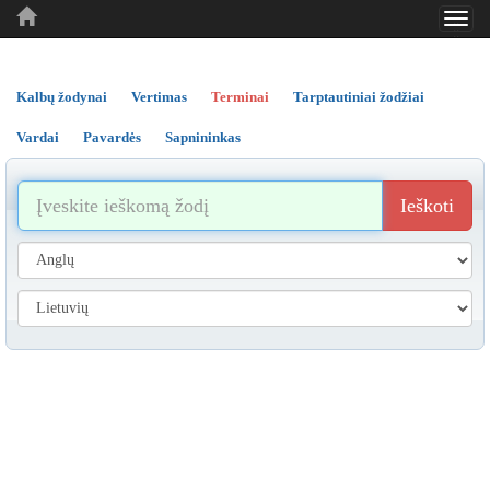
Toggl
..
..
..
navig
Kalbų žodynai
Vertimas
Terminai
Tarptautiniai žodžiai
Vardai
Pavardės
Sapnininkas
Ieškoti