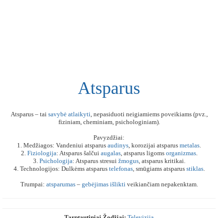
Atsparus
Atsparus – tai
savybė
atlaikyti
, nepasiduoti neigiamiems poveikiams (pvz.,
fiziniam, cheminiam, psichologiniam).
Pavyzdžiai:
1. Medžiagos: Vandeniui atsparus
audinys
, korozijai atsparus
metalas
.
2.
Fiziologija
: Atsparus šalčui
augalas
, atsparus ligoms
organizmas
.
3.
Psichologija
: Atsparus stresui
žmogus
, atsparus kritikai.
4. Technologijos: Dulkėms atsparus
telefonas
, smūgiams atsparus
stiklas
.
Trumpai:
atsparumas
–
gebėjimas
išlikti
veikiančiam nepakenktam.
Tarptautiniai Žodžiai:
Televizija