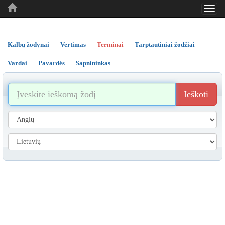
Toggl
..
..
..
navig
Kalbų žodynai
Vertimas
Terminai
Tarptautiniai žodžiai
Vardai
Pavardės
Sapnininkas
Ieškoti