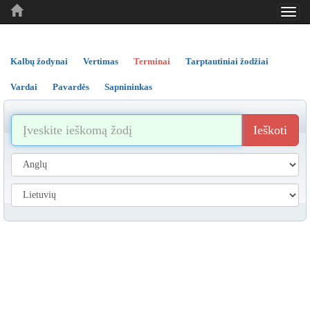
Toggl
..
..
..
navig
Kalbų žodynai
Vertimas
Terminai
Tarptautiniai žodžiai
Vardai
Pavardės
Sapnininkas
Ieškoti