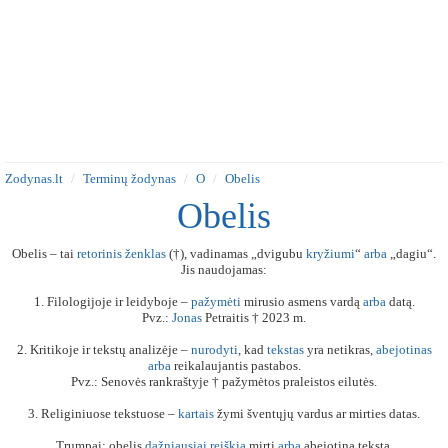
Zodynas.lt
Terminų žodynas
O
Obelis
Obelis
Obelis – tai
retorinis
ženklas
(†), vadinamas „dvigubu
kryžiumi
“
arba
„dagiu“.
Jis naudojamas:
1. Filologijoje ir leidyboje –
pažymėti
mirusio asmens vardą
arba
datą.
Pvz.:
Jonas
Petraitis † 2023 m.
2. Kritikoje ir tekstų analizėje –
nurodyti
, kad
tekstas
yra netikras,
abejotinas
arba
reikalaujantis pastabos.
Pvz.: Senovės rankraštyje † pažymėtos praleistos eilutės.
3. Religiniuose tekstuose –
kartais
žymi šventųjų vardus ar mirties datas.
Trumpai: obelis
dažniausiai
reiškia
mirtį
arba
abejotiną tekstą.