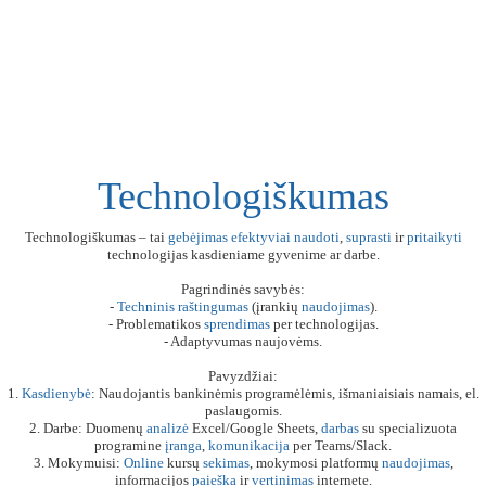
Technologiškumas
Technologiškumas – tai
gebėjimas
efektyviai
naudoti
,
suprasti
ir
pritaikyti
technologijas kasdieniame gyvenime ar darbe.
Pagrindinės savybės:
-
Techninis
raštingumas
(įrankių
naudojimas
).
- Problematikos
sprendimas
per technologijas.
- Adaptyvumas naujovėms.
Pavyzdžiai:
1.
Kasdienybė
: Naudojantis bankinėmis programėlėmis, išmaniaisiais namais, el.
paslaugomis.
2. Darbe: Duomenų
analizė
Excel/Google Sheets,
darbas
su specializuota
programine
įranga
,
komunikacija
per Teams/Slack.
3. Mokymuisi:
Online
kursų
sekimas
, mokymosi platformų
naudojimas
,
informacijos
paieška
ir
vertinimas
internete.