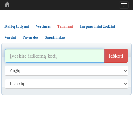
Toggl
..
..
..
navig
Kalbų žodynai
Vertimas
Terminai
Tarptautiniai žodžiai
Vardai
Pavardės
Sapnininkas
Ieškoti