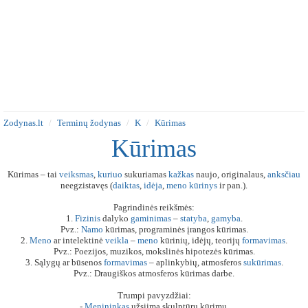
Zodynas.lt
Terminų žodynas
K
Kūrimas
Kūrimas
Kūrimas – tai
veiksmas
,
kuriuo
sukuriamas
kažkas
naujo, originalaus,
anksčiau
neegzistavęs (
daiktas
,
idėja
,
meno
kūrinys
ir pan.).
Pagrindinės reikšmės:
1.
Fizinis
dalyko
gaminimas
–
statyba
,
gamyba
.
Pvz.:
Namo
kūrimas, programinės įrangos kūrimas.
2.
Meno
ar intelektinė
veikla
–
meno
kūrinių, idėjų, teorijų
formavimas
.
Pvz.: Poezijos, muzikos, mokslinės hipotezės kūrimas.
3. Sąlygų ar būsenos
formavimas
– aplinkybių, atmosferos
sukūrimas
.
Pvz.: Draugiškos atmosferos kūrimas darbe.
Trumpi pavyzdžiai:
-
Menininkas
užsiima skulptūrų kūrimu.