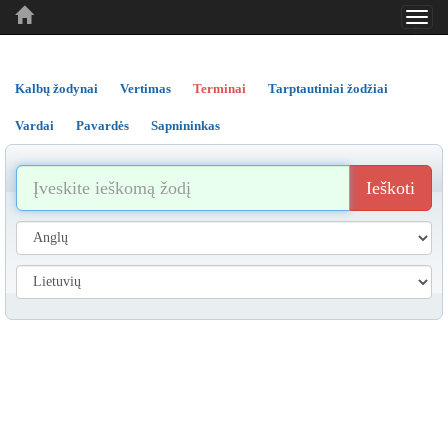
Toggl
..
..
..
navig
Kalbų žodynai
Vertimas
Terminai
Tarptautiniai žodžiai
Vardai
Pavardės
Sapnininkas
Ieškoti