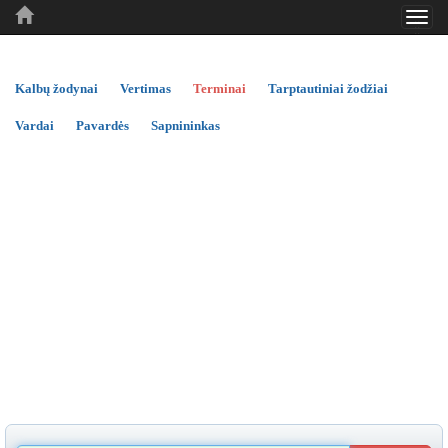
Toggl
..
..
..
navig
Kalbų žodynai
Vertimas
Terminai
Tarptautiniai žodžiai
Vardai
Pavardės
Sapnininkas