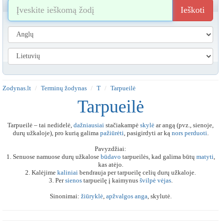
Ieškoti
Zodynas.lt
Terminų žodynas
T
Tarpueilė
Tarpueilė
Tarpueilė – tai nedidelė,
dažniausiai
stačiakampė
skylė
ar angą (pvz., sienoje,
durų užkaloje), pro kurią galima
pažiūrėti
, pasigirdyti ar ką
nors
perduoti
.
Pavyzdžiai:
1. Senuose namuose durų užkalose
būdavo
tarpueilės, kad galima būtų
matyti
,
kas atėjo.
2. Kalėjime
kaliniai
bendrauja per tarpueilę celių durų užkaloje.
3. Per
sienos
tarpueilę į kaimynus
švilpė
vėjas
.
Sinonimai:
žiūryklė
,
apžvalgos
anga
, skylutė.