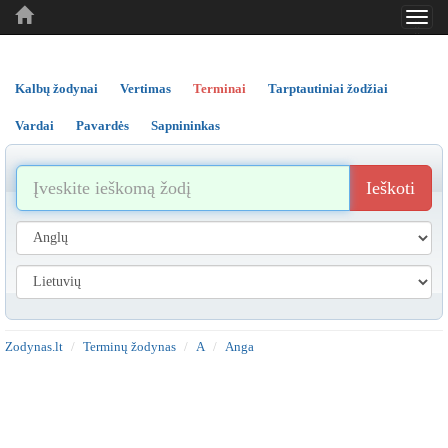
Toggl
..
..
..
navig
Kalbų žodynai
Vertimas
Terminai
Tarptautiniai žodžiai
Vardai
Pavardės
Sapnininkas
Ieškoti
Zodynas.lt
Terminų žodynas
A
Anga