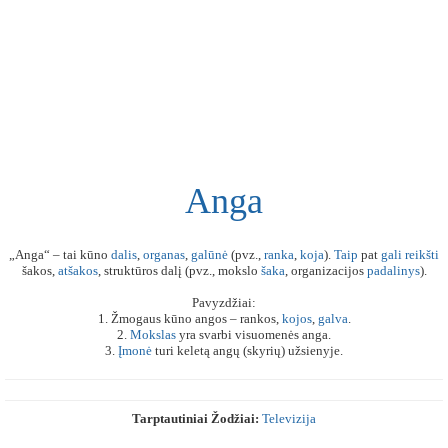
Anga
„Anga“ – tai kūno
dalis
,
organas
,
galūnė
(pvz.,
ranka
,
koja
).
Taip
pat
gali
reikšti
šakos,
atšakos
, struktūros dalį (pvz., mokslo
šaka
, organizacijos
padalinys
).
Pavyzdžiai:
1. Žmogaus kūno angos – rankos,
kojos
,
galva
.
2.
Mokslas
yra svarbi visuomenės anga.
3.
Įmonė
turi keletą angų (skyrių) užsienyje.
Tarptautiniai Žodžiai:
Televizija