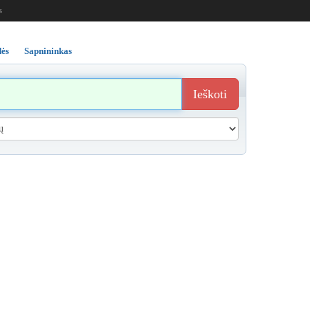
s
ės
Sapnininkas
Ieškoti