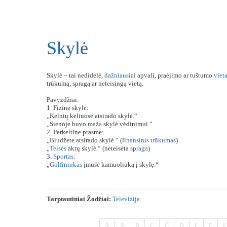
Skylė
Skylė – tai nedidelė,
dažniausiai
apvali, praėjimo ar tuštumo
viet
trūkumą, spragą ar neteisingą vietą.
Pavyzdžiai:
1. Fizinė skylė:
„Kelnių keliuose atsirado skylė.“
„Sienoje buvo
maža
skylė vėdinimui.“
2. Perkeltine prasme:
„Biudžete atsirado skylė.“ (
finansinis
trūkumas
)
„
Teisės
aktų skylė.“ (neteisėta
spraga
)
3.
Sportas
:
„
Golfininkas
įmušė kamuoliuką į skylę.“
Tarptautiniai Žodžiai:
Televizija
A
Ą
B
C
Č
D
E
Ę
Ė