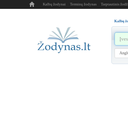
Kalbų žodynai
Terminų žodynas
Tarptautinis žod
Kalbų ž