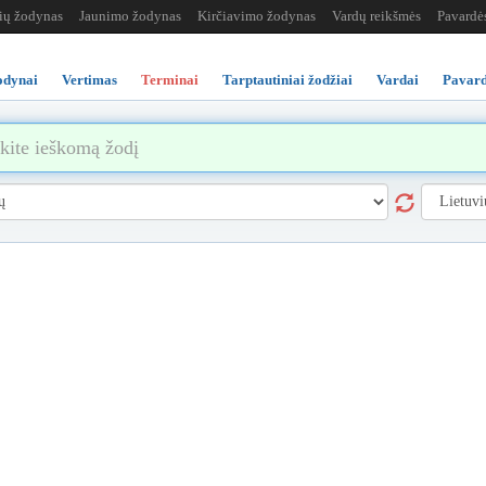
žių žodynas
Jaunimo žodynas
Kirčiavimo žodynas
Vardų reikšmės
Pavardė
odynai
Vertimas
Terminai
Tarptautiniai žodžiai
Vardai
Pavard