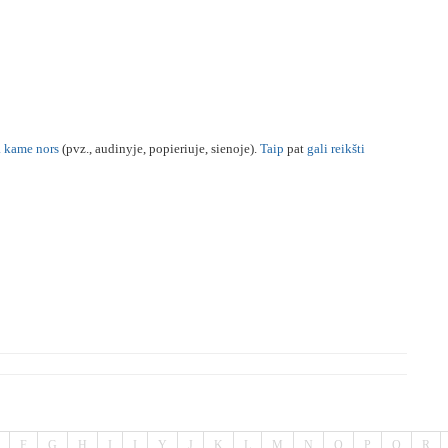
a
kame
nors
(pvz., audinyje, popieriuje, sienoje).
Taip
pat
gali
reikšti
F
G
H
I
Į
Y
J
K
L
M
N
O
P
Q
R