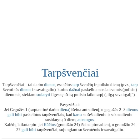
Tarpšvenčiai
Tarpšvenčiai – tai darbo
dienos
, esančios
tarp
švenčių ir poilsio dienų (pvz.,
tarp
šventinės
dienos
ir savaitgalio), kurios
dažnai
paskelbiamos laisvomis (poilsio)
dienomis, siekiant
sudaryti
ilgesnę ištisą poilsio laikotarpį („ilgą savaitgalį“).
Pavyzdžiai:
- Jei Gegužės 1 (tarptautinė darbo
diena
) išeina antradienį, o gegužės 2–3
dienos
gali
būti
paskelbtos tarpšvenčiais, kad
kartu
su šeštadieniu ir sekmadieniu
susidarytų 5 dienų
atostogos
.
- Kalėdų laikotarpiu: jei
Kūčios
(gruodžio 24) išeina pirmadienį, o gruodžio 26–
27
gali
būti
tarpšvenčiai, sujungiant su šventėmis ir savaitgaliu.