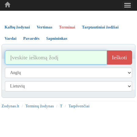
Toggl
..
..
..
navig
Kalbų žodynai
Vertimas
Terminai
Tarptautiniai žodžiai
Vardai
Pavardės
Sapnininkas
Ieškoti
Zodynas.lt
Terminų žodynas
T
Tarpšvenčiai