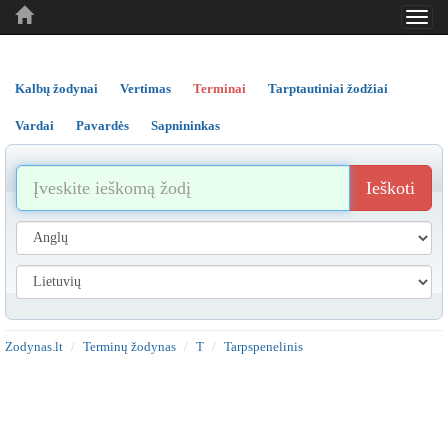
Toggl
..
..
..
navig
Kalbų žodynai
Vertimas
Terminai
Tarptautiniai žodžiai
Vardai
Pavardės
Sapnininkas
Ieškoti
Zodynas.lt
Terminų žodynas
T
Tarpspenelinis