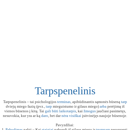
Tarpspenelinis
Tarpspenelinis – tai psichologijos
terminas
, apibūdinantis sąmonės būseną
tarp
dviejų miego fazių (pvz.,
tarp
mieguistumo ir gilaus miego)
arba
perėjimą iš
vienos būsenos į kitą. Tai
gali
būti
laikotarpis
, kai
žmogus
jaučiasi pasimetęs,
nesuvokia, kur yra ar ką
daro
, bet dar
nėra
visiškai
įsitvinėjęs naujoje būsenoje.
Pavyzdžiai:
1.
Pabudimas
naktį – Kai
staigiai
pabundi iš gilaus miego ir
trumpam
nesupranti,