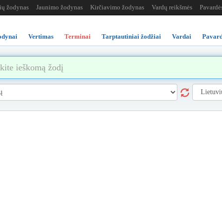
žių žodynas
Jaunimo žodynas
Kirčiavimo žodynas
Vardų reikšmės
Pavardė
odynai
Vertimas
Terminai
Tarptautiniai žodžiai
Vardai
Pavard