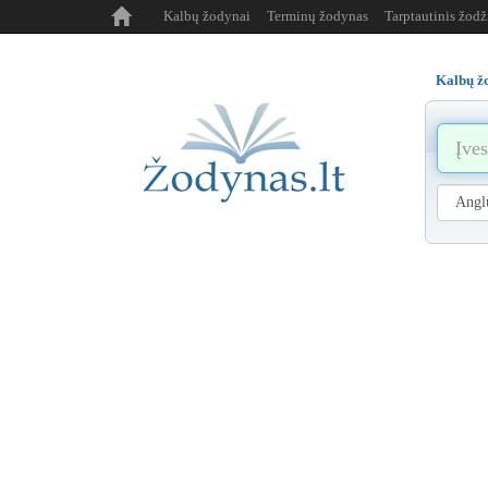
Kalbų žodynai
Terminų žodynas
Tarptautinis žod
Kalbų ž