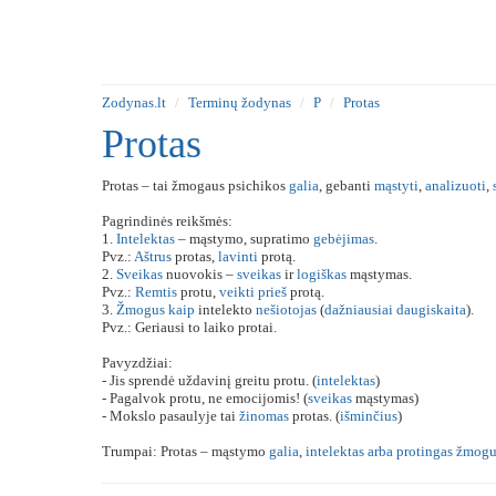
Zodynas.lt
Terminų žodynas
P
Protas
Protas
Protas – tai žmogaus psichikos
galia
, gebanti
mąstyti
,
analizuoti
,
Pagrindinės reikšmės:
1.
Intelektas
– mąstymo, supratimo
gebėjimas
.
Pvz.:
Aštrus
protas,
lavinti
protą.
2.
Sveikas
nuovokis –
sveikas
ir
logiškas
mąstymas.
Pvz.:
Remtis
protu,
veikti
prieš
protą.
3.
Žmogus
kaip
intelekto
nešiotojas
(
dažniausiai
daugiskaita
).
Pvz.: Geriausi to laiko protai.
Pavyzdžiai:
- Jis sprendė uždavinį greitu protu. (
intelektas
)
- Pagalvok protu, ne emocijomis! (
sveikas
mąstymas)
- Mokslo pasaulyje tai
žinomas
protas. (
išminčius
)
Trumpai: Protas – mąstymo
galia
,
intelektas
arba
protingas
žmogu