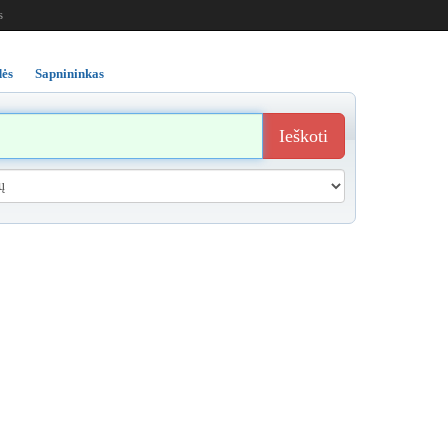
s
ės
Sapnininkas
Ieškoti