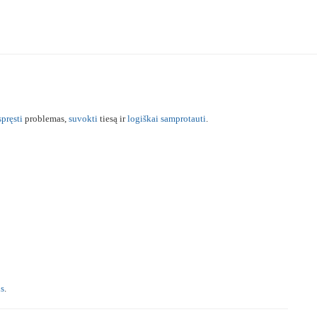
spręsti
problemas,
suvokti
tiesą ir
logiškai
samprotauti
.
s
.