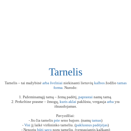
Tarnelis
Tarnelis – tai mažybinė
arba
švelniai
niekinanti lietuvių
kalbos
žodžio
tarnas
forma
. Nurodo:
1. Pažeminamąjį tarną – žemą padėtį,
paprastai
namų tarną.
2. Perkeltine prasme – žmogų,
kuris
aklai
paklūsta, vergauja
arba
yra
išnaudojamas.
Pavyzdžiai:
- Jis čia tarnelis
prie
seno bajoro. (namų
tarnas
)
-
Visi
jį laikė viršininko tarneliu. (
paklusnus
padėjėjas
)
- Nenoriu
būti
savo
norų tarneliu. (vergaujantis kažkam)