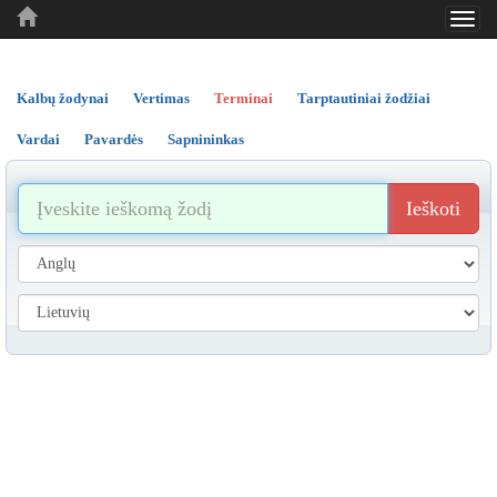
Toggl
..
..
..
navig
Kalbų žodynai
Vertimas
Terminai
Tarptautiniai žodžiai
Vardai
Pavardės
Sapnininkas
Ieškoti