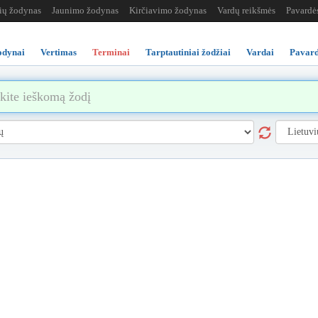
žių žodynas
Jaunimo žodynas
Kirčiavimo žodynas
Vardų reikšmės
Pavardė
odynai
Vertimas
Terminai
Tarptautiniai žodžiai
Vardai
Pavard