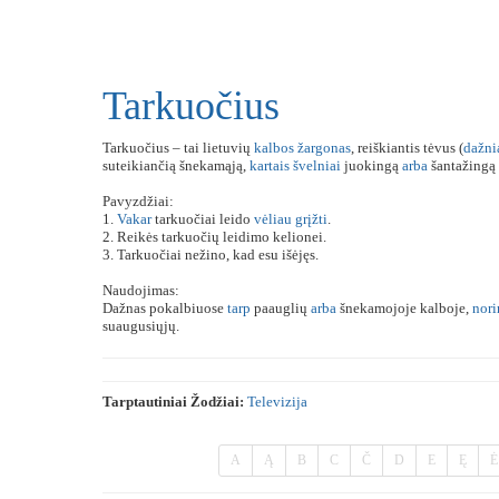
Tarkuočius
Tarkuočius – tai lietuvių
kalbos
žargonas
, reiškiantis tėvus (
dažni
suteikiančią šnekamąją,
kartais
švelniai
juokingą
arba
šantažingą 
Pavyzdžiai:
1.
Vakar
tarkuočiai leido
vėliau
grįžti
.
2. Reikės tarkuočių leidimo kelionei.
3. Tarkuočiai nežino, kad esu išėjęs.
Naudojimas:
Dažnas pokalbiuose
tarp
paauglių
arba
šnekamojoje kalboje,
nori
suaugusiųjų.
Tarptautiniai Žodžiai:
Televizija
A
Ą
B
C
Č
D
E
Ę
Ė