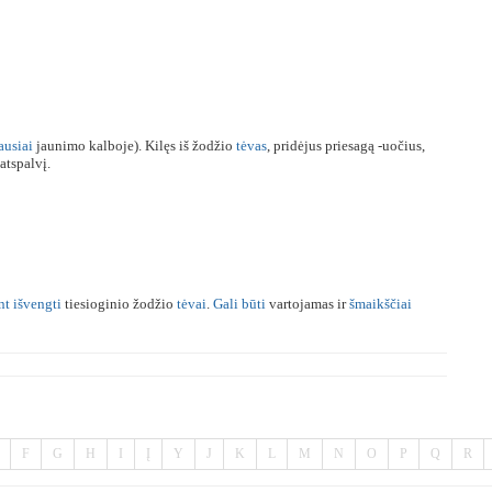
ausiai
jaunimo kalboje). Kilęs iš žodžio
tėvas
, pridėjus priesagą -uočius,
atspalvį.
nt
išvengti
tiesioginio žodžio
tėvai
.
Gali
būti
vartojamas ir
šmaikščiai
F
G
H
I
Į
Y
J
K
L
M
N
O
P
Q
R