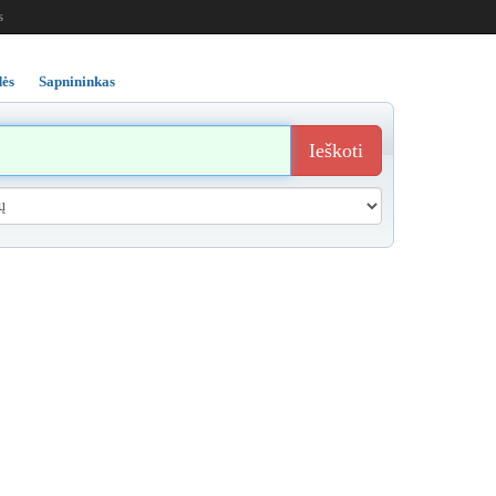
s
ės
Sapnininkas
Ieškoti