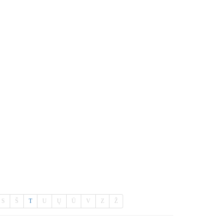
S
Š
T
U
Ų
Ū
V
Z
Ž