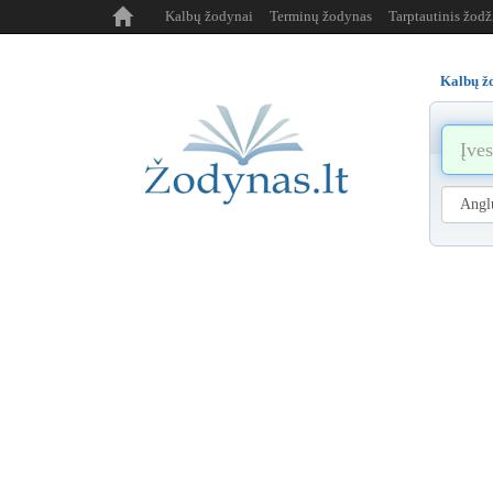
Kalbų žodynai
Terminų žodynas
Tarptautinis žod
Kalbų ž