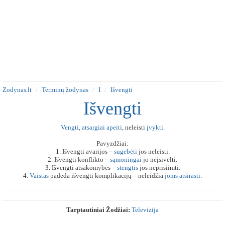
Zodynas.lt
Terminų žodynas
I
Išvengti
Išvengti
Vengti
,
atsargiai
apeiti
, neleisti
įvykti
.
Pavyzdžiai:
1. Išvengti avarijos –
sugebėti
jos neleisti.
2. Išvengti konflikto –
sąmoningai
jo neįsivelti.
3. Išvengti atsakomybės –
stengtis
jos neprisiimti.
4.
Vaistas
padeda išvengti komplikacijų – neleidžia
joms
atsirasti
.
Tarptautiniai Žodžiai:
Televizija