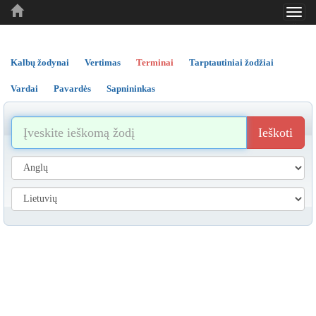
Toggl
..
..
..
navig
Kalbų žodynai
Vertimas
Terminai
Tarptautiniai žodžiai
Vardai
Pavardės
Sapnininkas
Ieškoti