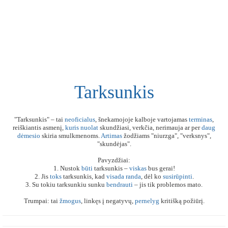
Tarksunkis
"Tarksunkis" – tai
neoficialus
, šnekamojoje kalboje vartojamas
terminas
,
reiškiantis asmenį,
kuris
nuolat
skundžiasi, verkčia, nerimauja ar per
daug
dėmesio
skiria smulkmenoms.
Artimas
žodžiams "niurzga", "verksnys",
"skundėjas".
Pavyzdžiai:
1. Nustok
būti
tarksunkis –
viskas
bus gerai!
2. Jis
toks
tarksunkis, kad
visada
randa
, dėl ko
susirūpinti
.
3. Su tokiu tarksunkiu sunku
bendrauti
– jis tik problemos mato.
Trumpai: tai
žmogus
, linkęs į negatyvų,
pernelyg
kritišką požiūrį.