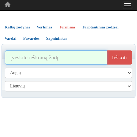
Toggl
..
..
..
navig
Kalbų žodynai
Vertimas
Terminai
Tarptautiniai žodžiai
Vardai
Pavardės
Sapnininkas
Ieškoti