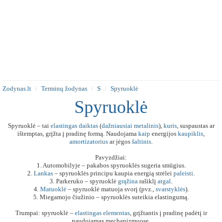
Zodynas.lt
Terminų žodynas
S
Spyruoklė
Spyruoklė
Spyruoklė – tai
elastingas
daiktas
(
dažniausiai
metalinis
),
kuris
, suspaustas ar
ištemptas, grįžta į pradinę formą. Naudojama
kaip
energijos
kaupiklis
,
amortizatorius
ar jėgos
šaltinis
.
Pavyzdžiai:
1. Automobilyje – pakabos spyruoklės sugeria smūgius.
2.
Lankas
– spyruoklės principu kaupia energią strėlei
paleisti
.
3. Parkeruko – spyruoklė
grąžina
rašiklį
atgal
.
4.
Matuoklė
– spyruoklė matuoja svorį (pvz.,
svarstyklės
).
5. Miegamojo čiužinio – spyruoklės suteikia elastingumą.
Trumpai: spyruoklė –
elastingas
elementas
, grįžtantis į pradinę padėtį ir
naudojamas mechanizmuose.