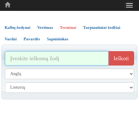
Toggl
..
..
..
navig
Kalbų žodynai
Vertimas
Terminai
Tarptautiniai žodžiai
Vardai
Pavardės
Sapnininkas
Ieškoti