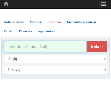
Toggl
..
..
..
navig
Kalbų žodynai
Vertimas
Terminai
Tarptautiniai žodžiai
Vardai
Pavardės
Sapnininkas
Ieškoti