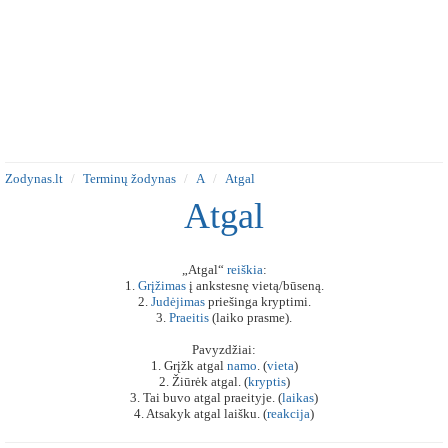
Zodynas.lt
Terminų žodynas
A
Atgal
Atgal
„Atgal“
reiškia
:
1.
Grįžimas
į ankstesnę vietą/būseną.
2.
Judėjimas
priešinga kryptimi.
3.
Praeitis
(laiko prasme).
Pavyzdžiai:
1. Grįžk atgal
namo
. (
vieta
)
2. Žiūrėk atgal. (
kryptis
)
3. Tai buvo atgal praeityje. (
laikas
)
4. Atsakyk atgal laišku. (
reakcija
)