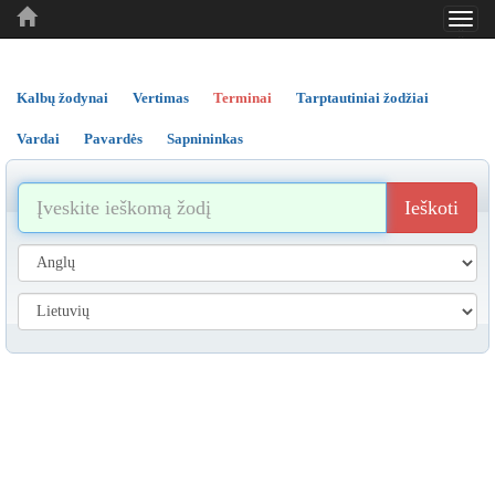
Toggl
..
..
..
navig
Kalbų žodynai
Vertimas
Terminai
Tarptautiniai žodžiai
Vardai
Pavardės
Sapnininkas
Ieškoti