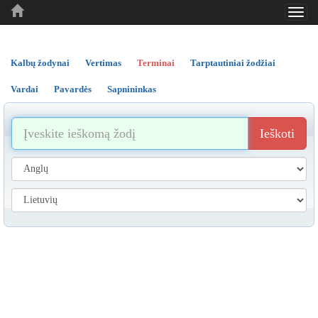
Toggl
..
..
..
navig
Kalbų žodynai
Vertimas
Terminai
Tarptautiniai žodžiai
Vardai
Pavardės
Sapnininkas
Ieškoti