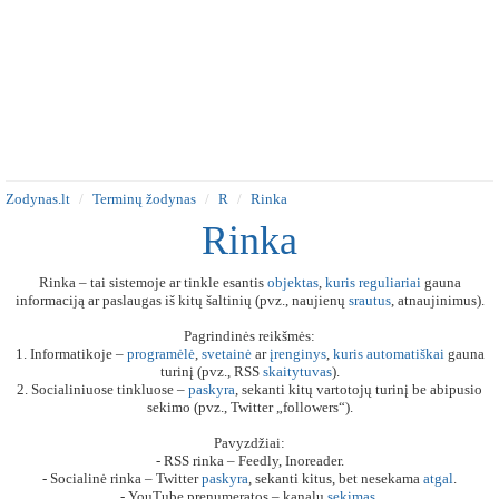
Zodynas.lt
Terminų žodynas
R
Rinka
Rinka
Rinka – tai sistemoje ar tinkle esantis
objektas
,
kuris
reguliariai
gauna
informaciją ar paslaugas iš kitų šaltinių (pvz., naujienų
srautus
, atnaujinimus).
Pagrindinės reikšmės:
1. Informatikoje –
programėlė
,
svetainė
ar
įrenginys
,
kuris
automatiškai
gauna
turinį (pvz., RSS
skaitytuvas
).
2. Socialiniuose tinkluose –
paskyra
, sekanti kitų vartotojų turinį be abipusio
sekimo (pvz., Twitter „followers“).
Pavyzdžiai:
- RSS rinka – Feedly, Inoreader.
- Socialinė rinka – Twitter
paskyra
, sekanti kitus, bet nesekama
atgal
.
- YouTube prenumeratos – kanalų
sekimas
.