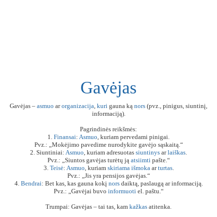
Gavėjas
Gavėjas –
asmuo
ar
organizacija
,
kuri
gauna ką
nors
(pvz., pinigus, siuntinį,
informaciją).
Pagrindinės reikšmės:
1.
Finansai
:
Asmuo
, kuriam pervedami pinigai.
Pvz.: „Mokėjimo pavedime nurodykite gavėjo sąskaitą.“
2. Siuntiniai:
Asmuo
, kuriam adresuotas
siuntinys
ar
laiškas
.
Pvz.: „Siuntos gavėjas turėtų ją
atsiimti
pašte.“
3.
Teisė
:
Asmuo
, kuriam
skiriama
išmoka
ar
turtas
.
Pvz.: „Jis yra pensijos gavėjas.“
4.
Bendrai
: Bet kas, kas gauna kokį
nors
daiktą, paslaugą ar informaciją.
Pvz.: „Gavėjai buvo
informuoti
el. paštu.“
Trumpai: Gavėjas – tai tas, kam
kažkas
atitenka.