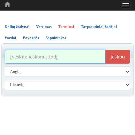
Toggl
..
..
..
navig
Kalbų žodynai
Vertimas
Terminai
Tarptautiniai žodžiai
Vardai
Pavardės
Sapnininkas
Ieškoti