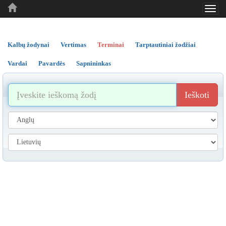
Toggl
..
..
..
navig
Kalbų žodynai
Vertimas
Terminai
Tarptautiniai žodžiai
Vardai
Pavardės
Sapnininkas
Ieškoti