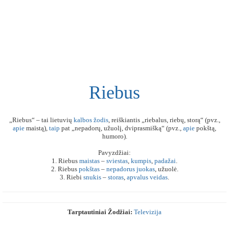
Riebus
„Riebus“ – tai lietuvių
kalbos
žodis
, reiškiantis „riebalus, riebų, storą“ (pvz.,
apie
maistą),
taip
pat „nepadorų, užuolį, dviprasmišką“ (pvz.,
apie
pokštą,
humoro).
Pavyzdžiai:
1. Riebus
maistas
–
sviestas
,
kumpis
,
padažai
.
2. Riebus
pokštas
–
nepadorus
juokas
, užuolė.
3. Riebi
snukis
–
storas
,
apvalus
veidas
.
Tarptautiniai Žodžiai:
Televizija