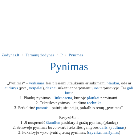
Zodynas.lt
Terminų žodynas
P
Pynimas
Pynimas
„Pynimas“ –
veiksmas
, kai plėšiami, traukiami ar sukimami
plaukai
, oda ar
audinys
(pvz.,
verpalai
),
dažnai
sukant ar perpynant
juos
tarpusavyje. Tai
gali
būti
:
1. Plaukų pynimas –
šukuosena
, kurioje
plaukai
perpinami.
2. Tekstilės pynimas – audimo
technika
.
3. Perkeltinė
prasmė
– painių situacijų, pokalbio temų „pynimas“.
Pavyzdžiai:
1. Ji nusprendė
šiandien
pasidaryti gražų pynimą. (plaukų)
2. Senovėje pynimas buvo svarbi tekstilės gamybos
dalis
. (
audimas
)
3. Pokalbyje vyko įvairių temų pynimas. (
sąveika
,
maišymas
)