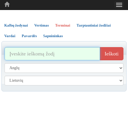
Toggl
..
..
..
navig
Kalbų žodynai
Vertimas
Terminai
Tarptautiniai žodžiai
Vardai
Pavardės
Sapnininkas
Ieškoti