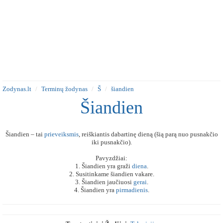
Zodynas.lt
Terminų žodynas
Š
šiandien
Šiandien
Šiandien – tai
prieveiksmis
, reiškiantis dabartinę dieną (šią parą nuo pusnakčio
iki pusnakčio).
Pavyzdžiai:
1. Šiandien yra graži
diena
.
2. Susitinkame šiandien vakare.
3. Šiandien jaučiuosi
gerai
.
4. Šiandien yra
pirmadienis
.