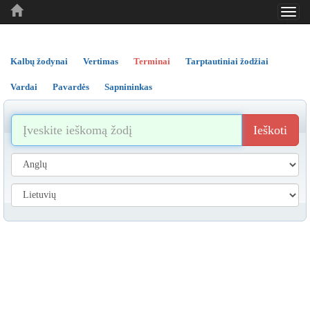
Toggl
..
..
..
navig
Kalbų žodynai
Vertimas
Terminai
Tarptautiniai žodžiai
Vardai
Pavardės
Sapnininkas
Ieškoti