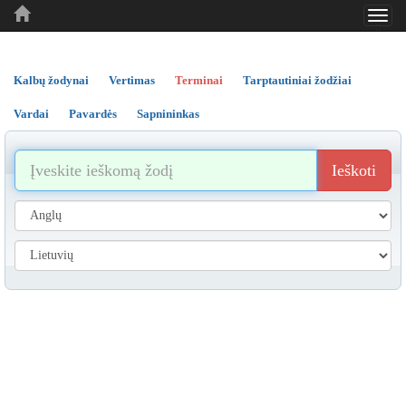
Toggl
..
..
..
navig
Kalbų žodynai
Vertimas
Terminai
Tarptautiniai žodžiai
Vardai
Pavardės
Sapnininkas
Ieškoti