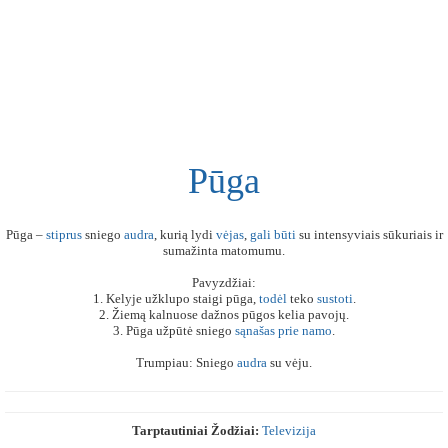
Pūga
Pūga –
stiprus
sniego
audra
, kurią lydi
vėjas
,
gali
būti
su intensyviais sūkuriais ir
sumažinta matomumu.
Pavyzdžiai:
1. Kelyje užklupo staigi pūga,
todėl
teko
sustoti
.
2. Žiemą kalnuose dažnos pūgos kelia pavojų.
3. Pūga užpūtė sniego
sąnašas
prie
namo
.
Trumpiau: Sniego
audra
su vėju.
Tarptautiniai Žodžiai:
Televizija