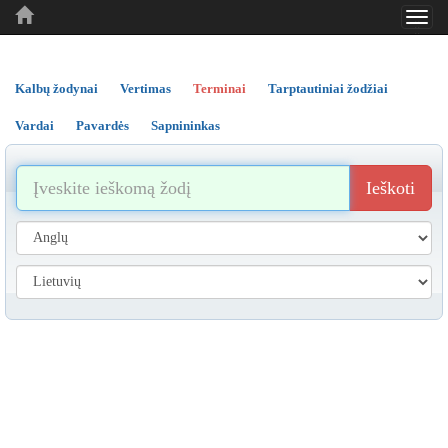
Toggl
..
..
..
navig
Kalbų žodynai
Vertimas
Terminai
Tarptautiniai žodžiai
Vardai
Pavardės
Sapnininkas
Ieškoti