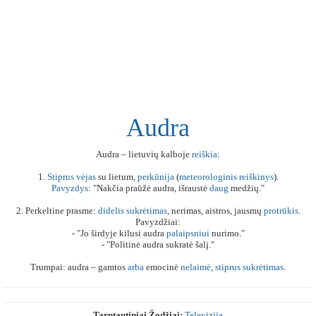
Audra
Audra – lietuvių kalboje
reiškia
:
1.
Stiprus
vėjas
su lietum,
perkūnija
(
meteorologinis
reiškinys
).
Pavyzdys
: "Nakčia praūžė audra, išraustė
daug
medžių."
2. Perkeltine prasme:
didelis
sukrėtimas
, nerimas, aistros, jausmų
protrūkis
.
Pavyzdžiai:
- "Jo širdyje kilusi audra
palaipsniui
nurimo."
- "Politinė audra sukratė šalį."
Trumpai: audra – gamtos
arba
emocinė
nelaimė
,
stiprus
sukrėtimas
.
Tarptautiniai Žodžiai:
Televizija