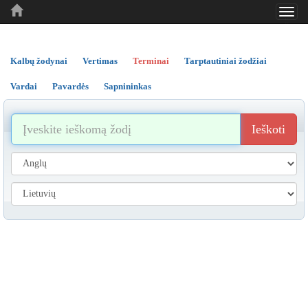
Toggl
..
..
..
navig
Kalbų žodynai
Vertimas
Terminai
Tarptautiniai žodžiai
Vardai
Pavardės
Sapnininkas
Ieškoti