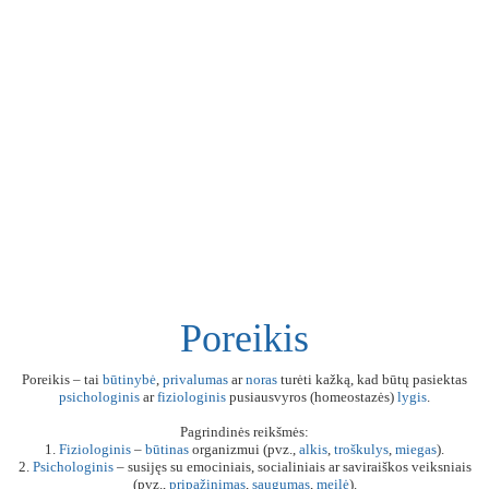
Poreikis
Poreikis – tai
būtinybė
,
privalumas
ar
noras
turėti kažką, kad būtų pasiektas
psichologinis
ar
fiziologinis
pusiausvyros (homeostazės)
lygis
.
Pagrindinės reikšmės:
1.
Fiziologinis
–
būtinas
organizmui (pvz.,
alkis
,
troškulys
,
miegas
).
2.
Psichologinis
– susijęs su emociniais, socialiniais ar saviraiškos veiksniais
(pvz.,
pripažinimas
,
saugumas
,
meilė
).