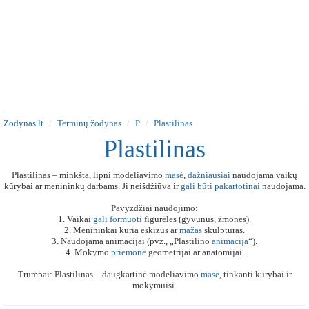
Zodynas.lt
Terminų žodynas
P
Plastilinas
Plastilinas
Plastilinas – minkšta, lipni modeliavimo
masė
,
dažniausiai
naudojama vaikų
kūrybai ar menininkų darbams. Ji neišdžiūva ir
gali
būti
pakartotinai
naudojama.
Pavyzdžiai naudojimo:
1. Vaikai
gali
formuoti
figūrėles (gyvūnus, žmones).
2. Menininkai kuria eskizus ar
mažas
skulptūras.
3. Naudojama animacijai (pvz., „Plastilino
animacija
“).
4. Mokymo
priemonė
geometrijai ar anatomijai.
Trumpai: Plastilinas – daugkartinė modeliavimo
masė
, tinkanti kūrybai ir
mokymuisi.