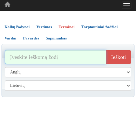
Toggl
..
..
..
navig
Kalbų žodynai
Vertimas
Terminai
Tarptautiniai žodžiai
Vardai
Pavardės
Sapnininkas
Ieškoti