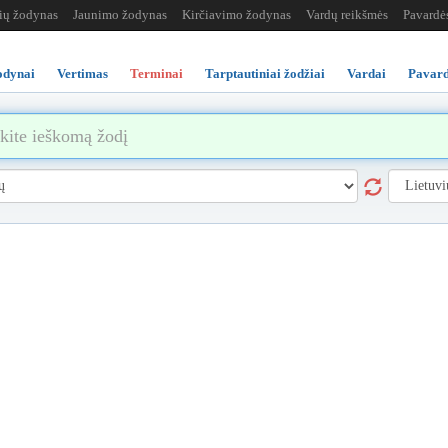
žių žodynas
Jaunimo žodynas
Kirčiavimo žodynas
Vardų reikšmės
Pavardė
odynai
Vertimas
Terminai
Tarptautiniai žodžiai
Vardai
Pavard