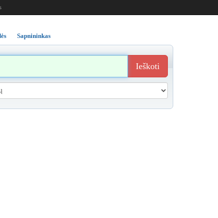
s
ės
Sapnininkas
Ieškoti