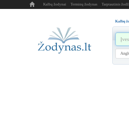
Kalbų žodynai
Terminų žodynas
Tarptautinis žod
Kalbų ž