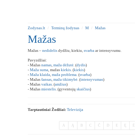
Zodynas.lt
Terminų žodynas
M
Mažas
Mažas
Mažas –
nedidelis
dydžiu, kiekiu,
svarba
ar intensyvumu.
Pavyzdžiai:
- Mažas
namas
,
maža
dėžutė
. (
dydis
)
-
Maža
suma
, mažas
kiekis
. (
kiekis
)
-
Maža
klaida
,
maža
problema
. (
svarba
)
- Mažas
šansas
,
maža
tikimybė
. (
intensyvumas
)
- Mažas
vaikas
. (
amžius
)
- Mažas
miestelis
. (gyventojų
skaičius
)
Tarptautiniai Žodžiai:
Televizija
A
Ą
B
C
Č
D
E
Ę
Ė