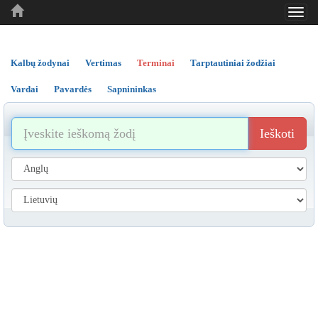
Toggl
..
..
..
navig
Kalbų žodynai
Vertimas
Terminai
Tarptautiniai žodžiai
Vardai
Pavardės
Sapnininkas
Ieškoti