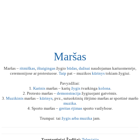
Maršas
Maršas –
ritmiškas
,
ištaigingas
žygio
būdas
,
dažnai
naudojamas kariuomenėje,
ceremonijose ar protestuose.
Taip
pat – muzikos
kūrinys
tokiam žygiui.
Pavyzdžiai:
1.
Karinis
maršas – karių
žygis
tvarkinga
kolona
.
2. Protesto maršas –
demonstracija
žygiuojant gatvėmis.
3.
Muzikinis
maršas –
kūrinys
, pvz., sutuoktinių išėjimo maršas ar sportinė maršo
muzika
.
4. Sporto maršas –
greitas
ėjimas
sporto varžybose.
Trumpai: tai
žygis
arba
muzika
jam.
Tarptautiniai Žodžiai:
Televizija